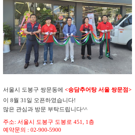
서
울시 도봉구 쌍문동에
<송담추어탕 서울 쌍문점>
이 8월 31일 오픈하였습니다!
많은 관심과 방문 부탁드립니다^^
주소: 서울시 도봉구 도봉로 451, 1층
예약문의 : 02-900-5900