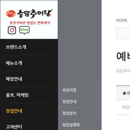
HOME
브랜드소개
예
메뉴소개
송담추어
매장안내
송담의힘
★
홍보, 마케팅
창업안내
작
창업안내
창업문의
창업설명회
고객센터