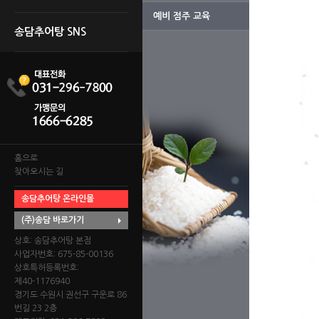
예비 점주 교육
송담추어탕 SNS
홈으로
찾아오시는 길
송담추어탕 온라인몰
(주)송담 바로가기
상호: 송담추어탕 본점
사업자번호: 675-85-00136
상호특허등록번호:
제40-1176940
경기도 수원시 권선구 구운로 86
번길 23 2층