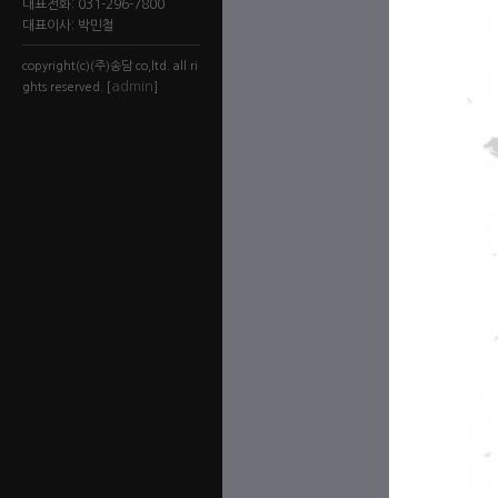
대표전화: 031-296-7800
대표이사: 박민철
copyright(c)(주)송담 co,ltd. all ri
admin
ghts reserved. [
]