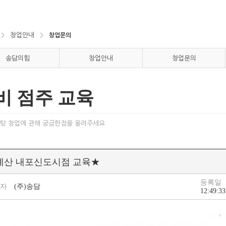
창업안내
＞
＞
창업문의
송담의힘
창업안내
창업문의
비 점주 교육
탕 창업에 관해 궁금한점을 올려주세요
예산 내포신도시점 교육★
등록일
성자
(주)송담
12:49:33