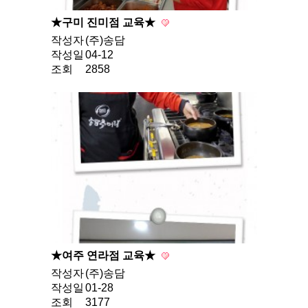
★구미 진미점 교육★
작성자
(주)송담
작성일
04-12
조회
2858
★여주 연라점 교육★
작성자
(주)송담
작성일
01-28
조회
3177