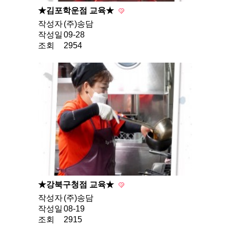
★김포학운점 교육★
작성자
(주)송담
작성일
09-28
조회
2954
★강북구청점 교육★
작성자
(주)송담
작성일
08-19
조회
2915