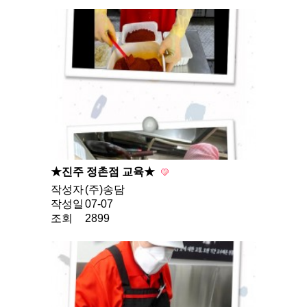
★진주 정촌점 교육★
작성자
(주)송담
작성일
07-07
조회
2899