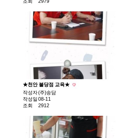
조회
2979
★천안 불당점 교육★
작성자
(주)송담
작성일
08-11
조회
2912