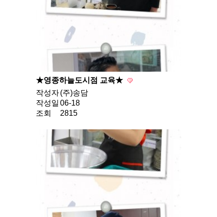
★영종하늘도시점 교육★
작성자
(주)송담
작성일
06-18
조회
2815