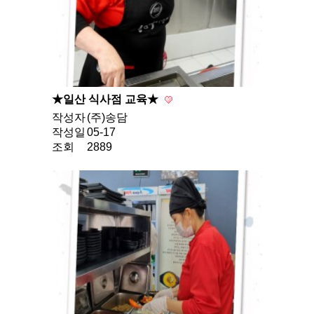
★일산 식사점 교육★
작성자
(주)송담
작성일
05-17
조회
2889