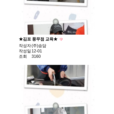
★김포 풍무점 교육★
작성자
(주)송담
작성일
12-01
조회
3160