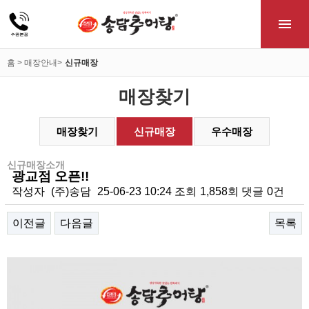
홈 > 매장안내>
신규매장
매장찾기
매장찾기
신규매장
우수매장
신규매장소개
광교점 오픈!!
작성자
(주)송담
25-06-23 10:24
조회
1,858회
댓글
0건
이전글
다음글
목록
본문